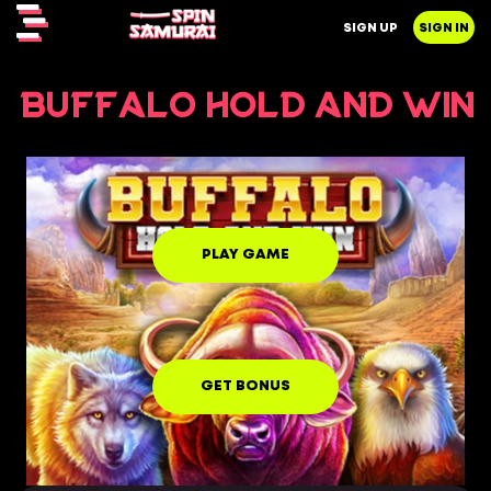
SIGN UP
SIGN IN
Buffalo Hold and Win
PLAY GAME
GET BONUS