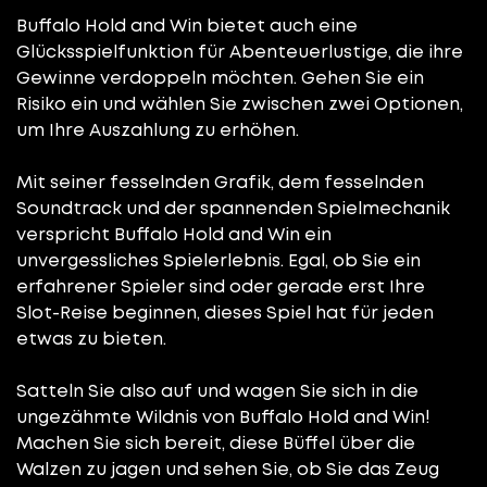
Buffalo Hold and Win bietet auch eine
Glücksspielfunktion für Abenteuerlustige, die ihre
Gewinne verdoppeln möchten. Gehen Sie ein
Risiko ein und wählen Sie zwischen zwei Optionen,
um Ihre Auszahlung zu erhöhen.
Mit seiner fesselnden Grafik, dem fesselnden
Soundtrack und der spannenden Spielmechanik
verspricht Buffalo Hold and Win ein
unvergessliches Spielerlebnis. Egal, ob Sie ein
erfahrener Spieler sind oder gerade erst Ihre
Slot-Reise beginnen, dieses Spiel hat für jeden
etwas zu bieten.
Satteln Sie also auf und wagen Sie sich in die
ungezähmte Wildnis von Buffalo Hold and Win!
Machen Sie sich bereit, diese Büffel über die
Walzen zu jagen und sehen Sie, ob Sie das Zeug