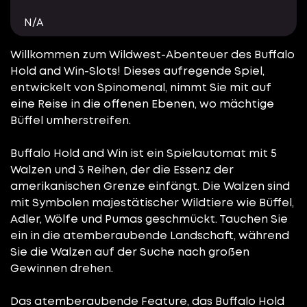
N/A
Willkommen zum Wildwest-Abenteuer des Buffalo
Hold and Win-Slots! Dieses aufregende Spiel,
entwickelt von Spinomenal, nimmt Sie mit auf
eine Reise in die offenen Ebenen, wo mächtige
Büffel umherstreifen.
Buffalo Hold and Win ist ein Spielautomat mit 5
Walzen und 3 Reihen, der die Essenz der
amerikanischen Grenze einfängt. Die Walzen sind
mit Symbolen majestätischer Wildtiere wie Büffel,
Adler, Wölfe und Pumas geschmückt. Tauchen Sie
ein in die atemberaubende Landschaft, während
Sie die Walzen auf der Suche nach großen
Gewinnen drehen.
Das atemberaubende Feature, das Buffalo Hold