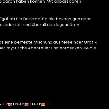
Spaß daran haben können. Mit anpassbaren
 Egal, ob Sie Desktop-Spiele bevorzugen oder
ie jederzeit und überall den legendären
as eine perfekte Mischung aus fesselnder Grafik,
eses mystische Abenteuer und entdecken Sie die
N UP
EN-En
EN-En
DE