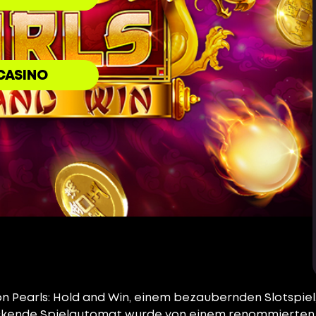
CASINO
n Pearls: Hold and Win, einem bezaubernden Slotspiel,
uckende Spielautomat wurde von einem renommierten S