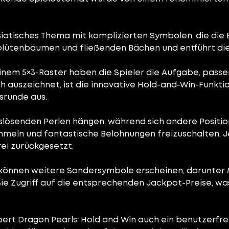
siatisches Thema mit komplizierten Symbolen, die die 
blütenbäumen und fließenden Bächen und entführt die 
einem 5×3-Raster haben die Spieler die Aufgabe, pass
ch auszeichnet, ist die innovative Hold-and-Win-Funk
srunde aus.
slösenden Perlen hängen, während sich andere Posit
ammeln und fantastische Belohnungen freizuschalten. 
ei zurückgesetzt.
können weitere Sondersymbole erscheinen, darunter 
ie Zugriff auf die entsprechenden Jackpot-Preise, wa
rt Dragon Pearls: Hold and Win auch ein benutzerfre