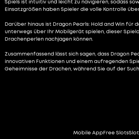
Spiels ist intuitiv und leicht zu navigieren, sodas
Einsatzgrößen haben Spieler die volle Kontrolle über
Darüber hinaus ist Dragon Pearls: Hold and Win für
unterwegs über Ihr Mobilgerät spielen, dieser Spiel
Drachenperlen nachjagen können.
Zusammenfassend lässt sich sagen, dass Dragon Pearl
innovativen Funktionen und einem aufregenden Spie
Geheimnisse der Drachen, während Sie auf der Such
Mobile App
Free Slots
Slo